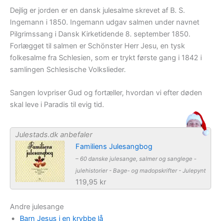
Dejlig er jorden er en dansk julesalme skrevet af B. S.
Ingemann i 1850. Ingemann udgav salmen under navnet
Pilgrimssang i Dansk Kirketidende 8. september 1850.
Forlægget til salmen er Schönster Herr Jesu, en tysk
folkesalme fra Schlesien, som er trykt første gang i 1842 i
samlingen Schlesische Volkslieder.
Sangen lovpriser Gud og fortæller, hvordan vi efter døden
skal leve i Paradis til evig tid.
Julestads.dk anbefaler
Familiens Julesangbog
– 60 danske julesange, salmer og sanglege -
julehistorier - Bage- og madopskrifter - Julepynt
119,95 kr
Andre julesange
Barn Jesus i en krybbe lå