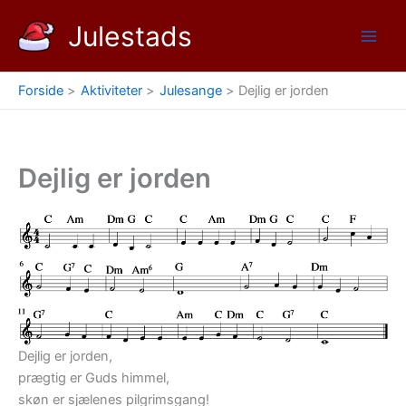
Gå
Julestads
til
indholdet
Forside
Aktiviteter
Julesange
Dejlig er jorden
Dejlig er jorden
Dejlig er jorden,
prægtig er Guds himmel,
skøn er sjælenes pilgrimsgang!