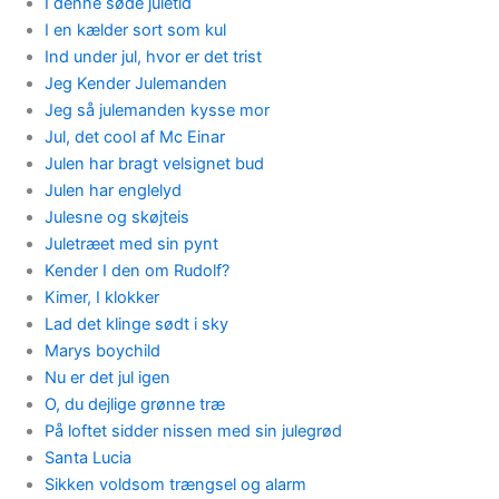
I denne søde juletid
I en kælder sort som kul
Ind under jul, hvor er det trist
Jeg Kender Julemanden
Jeg så julemanden kysse mor
Jul, det cool af Mc Einar
Julen har bragt velsignet bud
Julen har englelyd
Julesne og skøjteis
Juletræet med sin pynt
Kender I den om Rudolf?
Kimer, I klokker
Lad det klinge sødt i sky
Marys boychild
Nu er det jul igen
O, du dejlige grønne træ
På loftet sidder nissen med sin julegrød
Santa Lucia
Sikken voldsom trængsel og alarm