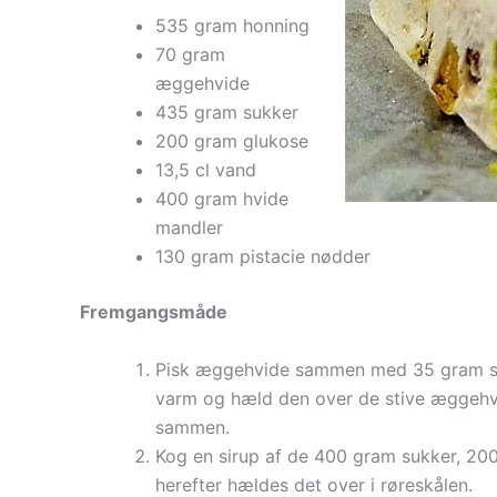
535 gram honning
70 gram
æggehvide
435 gram sukker
200 gram glukose
13,5 cl vand
400 gram hvide
mandler
130 gram pistacie nødder
Fremgangsmåde
Pisk æggehvide sammen med 35 gram sukk
varm og hæld den over de stive æggehvi
sammen.
Kog en sirup af de 400 gram sukker, 200 
herefter hældes det over i røreskålen.