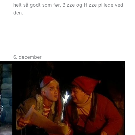
helt så godt som før, Bizze og Hizze pillede ved
den.
6. december