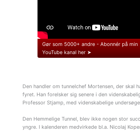
Gør som 5000+ andre - Abonnér på min
YouTube kanal her ➤
Den handler om tunnelchef Mortensen, der skal have
fyret. Han forelsker sig senere i den videnskabeli
Professor Stjamp, med videnskabelige undersøgel
Den Hemmelige Tunnel, blev ikke nogen stor suc
yngre. I kalenderen medvirkede bl.a. Nicolaj Koper