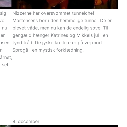
sig
Nizzerne har oversvømmet tunnelchef
ve
Mortensens bor i den hemmelige tunnel. De er
g nu
blevet våde, men nu kan de endelig sove. Til
ger
gengæld hænger Katrines og Mikkels jul i en
ensen
tynd tråd. De jyske krejlere er på vej mod
an
Sprogå i en mystisk forklædning.
årnet,
 set
.
8. december