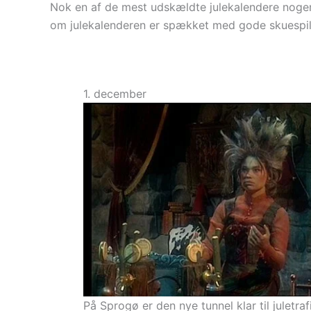
Nok en af de mest udskældte julekalendere nogens
om julekalenderen er spækket med gode skuespille
1. december
På Sprogø er den nye tunnel klar til juletraf