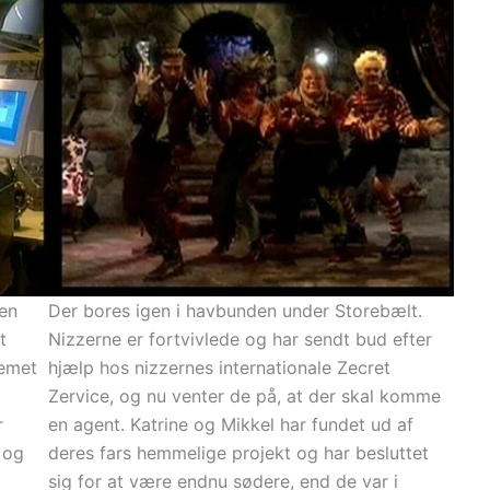
en
Der bores igen i havbunden under Storebælt.
t
Nizzerne er fortvivlede og har sendt bud efter
lemet
hjælp hos nizzernes internationale Zecret
Zervice, og nu venter de på, at der skal komme
r
en agent. Katrine og Mikkel har fundet ud af
 og
deres fars hemmelige projekt og har besluttet
sig for at være endnu sødere, end de var i