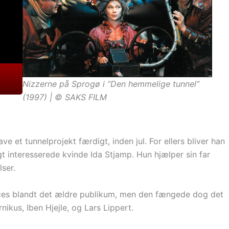
Nizzerne på Sprogø i “Den hemmelige tunnel”
(1997) | © SAKS FILM
 et tunnelprojekt færdigt, inden jul. For ellers bliver han
gt interesserede kvinde Ida Stjamp. Hun hjælper sin far
ser.
ces blandt det ældre publikum, men den fængede dog det
nikus, Iben Hjejle, og Lars Lippert.