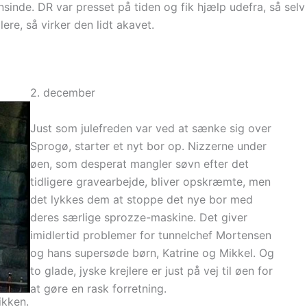
inde. DR var presset på tiden og fik hjælp udefra, så selv
re, så virker den lidt akavet.
2. december
Just som julefreden var ved at sænke sig over
Sprogø, starter et nyt bor op. Nizzerne under
øen, som desperat mangler søvn efter det
tidligere gravearbejde, bliver opskræmte, men
det lykkes dem at stoppe det nye bor med
deres særlige sprozze-maskine. Det giver
imidlertid problemer for tunnelchef Mortensen
og hans supersøde børn, Katrine og Mikkel. Og
to glade, jyske krejlere er just på vej til øen for
at gøre en rask forretning.
ikken.