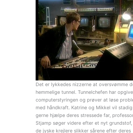
Det er lykkedes nizzerne at oversvømme d
hemmelige tunnel. Tunnelchefen har opgive
computerstyringen og prøver at løse prob
med håndkraft. Katrine og Mikkel vil stadig
gerne hjælpe deres stressede far, professo
Stjamp søger videre efter et nyt grundstof,
de jyske krejlere slikker sårene efter deres