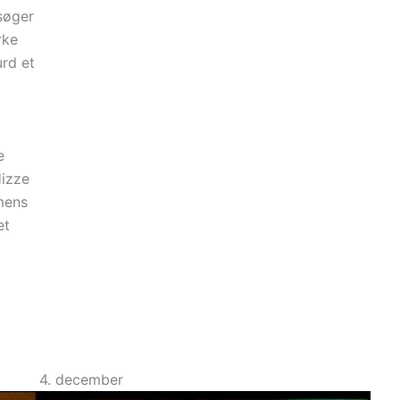
søger
rke
urd et
e
Hizze
mens
et
4. december