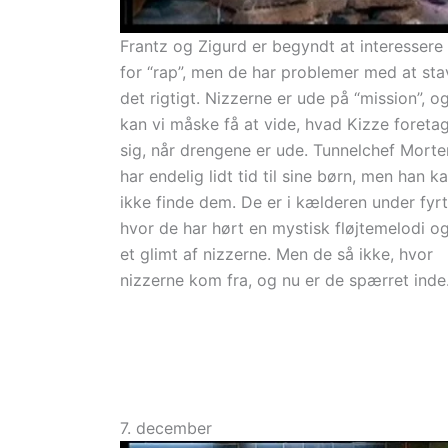
Frantz og Zigurd er begyndt at interessere 
for “rap”, men de har problemer med at sta
det rigtigt. Nizzerne er ude på “mission”, o
kan vi måske få at vide, hvad Kizze foreta
sig, når drengene er ude. Tunnelchef Mort
har endelig lidt tid til sine børn, men han k
ikke finde dem. De er i kælderen under fyrt
hvor de har hørt en mystisk fløjtemelodi og
et glimt af nizzerne. Men de så ikke, hvor
nizzerne kom fra, og nu er de spærret inde
7. december