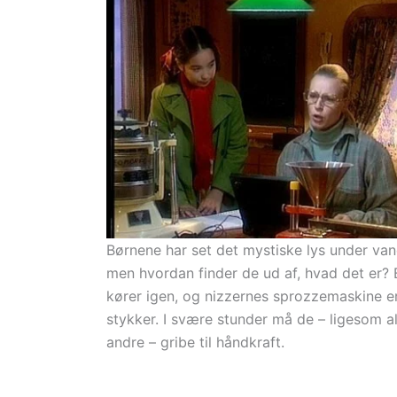
Børnene har set det mystiske lys under van
men hvordan finder de ud af, hvad det er? 
kører igen, og nizzernes sprozzemaskine er
stykker. I svære stunder må de – ligesom al
andre – gribe til håndkraft.