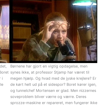
Børnene har gjort en vigtig opdagelse, men
det,
synes ikke, at professor Stjamp har været til
Boret
megen hjælp. Og hvad med de jyske krejlere? Er
 i
de kørt helt ud på et sidespor? Boret kører igen,
le
og tunnelchef Mortensen er glad. Men nizzernes
soveproblem bliver værre og værre. Deres
sprozze-maskine er repareret, men fungerer ikke