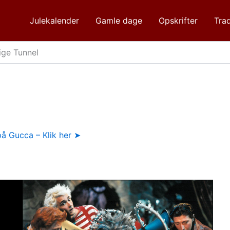
Julekalender
Gamle dage
Opskrifter
Trad
ge Tunnel
å Gucca – Klik her ➤