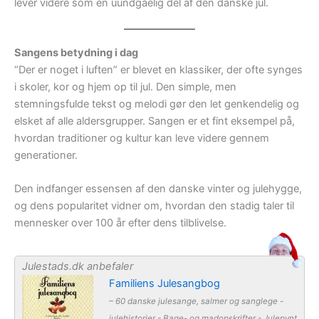
lever videre som en uundgåelig del af den danske jul.
Sangens betydning i dag
“Der er noget i luften” er blevet en klassiker, der ofte synges
i skoler, kor og hjem op til jul. Den simple, men
stemningsfulde tekst og melodi gør den let genkendelig og
elsket af alle aldersgrupper. Sangen er et fint eksempel på,
hvordan traditioner og kultur kan leve videre gennem
generationer.
Den indfanger essensen af den danske vinter og julehygge,
og dens popularitet vidner om, hvordan den stadig taler til
mennesker over 100 år efter dens tilblivelse.
Julestads.dk anbefaler
Familiens Julesangbog
– 60 danske julesange, salmer og sanglege -
julehistorier - Bage- og madopskrifter - Julepynt