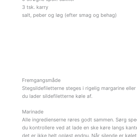
3 tsk. karry
salt, peber og løg (efter smag og behag)
Fremgangsmåde
Stegsildefiletterne steges i rigelig margarine ell
du lader sildefiletterne køle af.
Marinade
Alle ingredienserne røres godt sammen. Sørg speci
du kontrollere ved at lade en ske køre langs kante
det er ikke helt opløst endnu. Når silende er køle