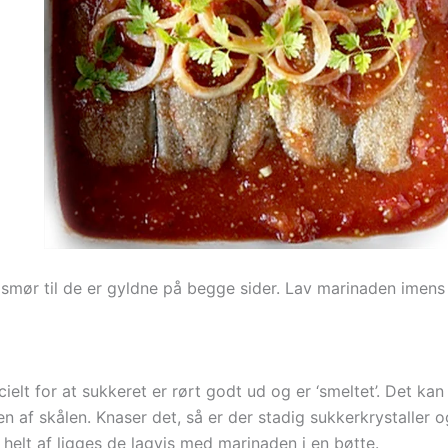
er smør til de er gyldne på begge sider. Lav marinaden imens
elt for at sukkeret er rørt godt ud og er ‘smeltet’. Det kan
n af skålen. Knaser det, så er der stadig sukkerkrystaller o
t helt af ligges de lagvis med marinaden i en bøtte.