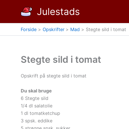
Gå
Julestads
til
indholdet
Forside
Opskrifter
Mad
Stegte sild i tomat
Stegte sild i tomat
Opskrift på stegte sild i tomat
Du skal bruge
6 Stegte sild
1/4 dl salatolie
1 dl tomatketchup
3 spsk. eddike
5 strøgne spsk. sukker