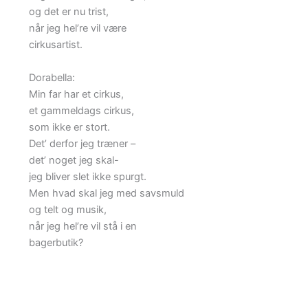
og det er nu trist,
når jeg hel’re vil være
cirkusartist.
Dorabella:
Min far har et cirkus,
et gammeldags cirkus,
som ikke er stort.
Det’ derfor jeg træner –
det’ noget jeg skal-
jeg bliver slet ikke spurgt.
Men hvad skal jeg med savsmuld
og telt og musik,
når jeg hel’re vil stå i en
bagerbutik?