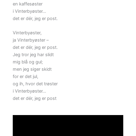
en kaffesøster
i Vinterbyøster…
det er dér, jeg er post.
Vinterbyøster,
ja Vinterbyøster –
det er dér, jeg er post.
Jeg tror jeg har slidt
mig blå og gul;
men jeg siger skidt
for er det jul,
og ih, hvor det trøster
i Vinterbyøster…
det er dér, jeg er post