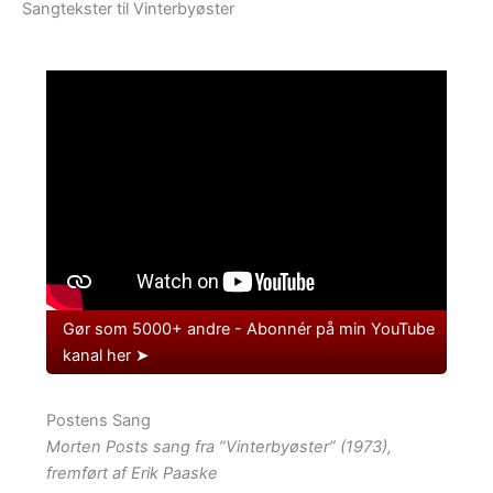
Sangtekster til Vinterbyøster
Gør som 5000+ andre - Abonnér på min YouTube
kanal her ➤
Postens Sang
Morten Posts sang fra ”Vinterbyøster” (1973),
fremført af Erik Paaske