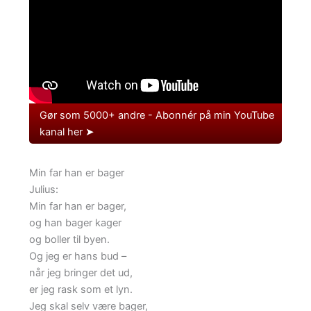
Gør som 5000+ andre - Abonnér på min YouTube
kanal her ➤
Min far han er bager
Julius:
Min far han er bager,
og han bager kager
og boller til byen.
Og jeg er hans bud –
når jeg bringer det ud,
er jeg rask som et lyn.
Jeg skal selv være bager,