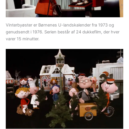
Vinterbyøster er Børnenes U-landskalender fra 1973 og
genudsendt i 1976. Serien består af 24 dukkefilm, der hver
varer 15 minutter.