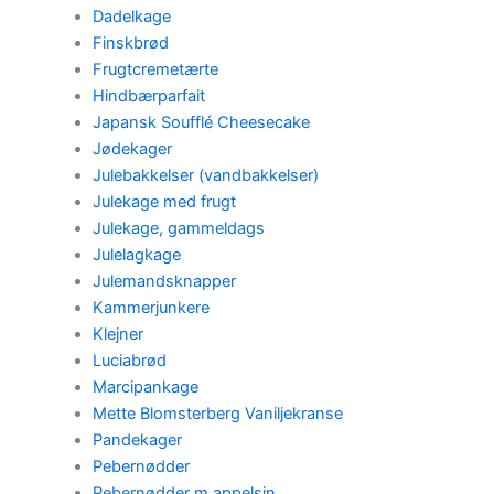
Dadelkage
Finskbrød
Frugtcremetærte
Hindbærparfait
Japansk Soufflé Cheesecake
Jødekager
Julebakkelser (vandbakkelser)
Julekage med frugt
Julekage, gammeldags
Julelagkage
Julemandsknapper
Kammerjunkere
Klejner
Luciabrød
Marcipankage
Mette Blomsterberg Vaniljekranse
Pandekager
Pebernødder
Pebernødder m appelsin