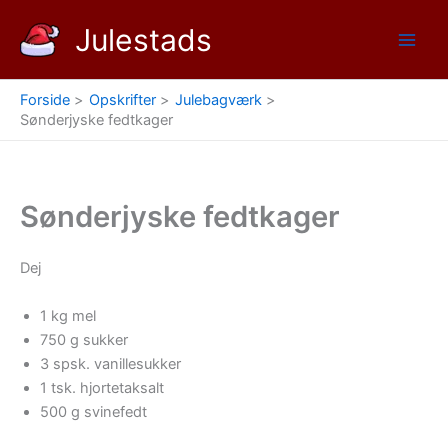
Gå
Julestads
til
indholdet
Forside
Opskrifter
Julebagværk
Sønderjyske fedtkager
Sønderjyske fedtkager
Dej
1 kg mel
750 g sukker
3 spsk. vanillesukker
1 tsk. hjortetaksalt
500 g svinefedt