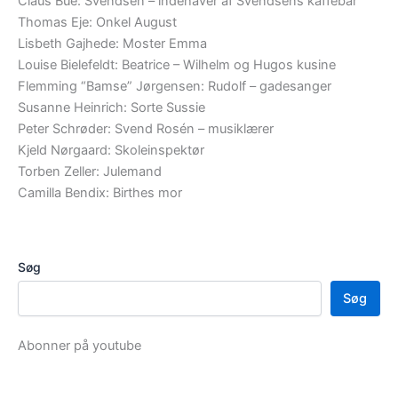
Claus Bue: Svendsen – indehaver af Svendsens kaffebar
Thomas Eje: Onkel August
Lisbeth Gajhede: Moster Emma
Louise Bielefeldt: Beatrice – Wilhelm og Hugos kusine
Flemming “Bamse” Jørgensen: Rudolf – gadesanger
Susanne Heinrich: Sorte Sussie
Peter Schrøder: Svend Rosén – musiklærer
Kjeld Nørgaard: Skoleinspektør
Torben Zeller: Julemand
Camilla Bendix: Birthes mor
Søg
Søg
Abonner på youtube