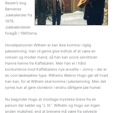
Reuter’s bog
Børnenes
Julekalender fra
1979.
Julekalenderen
foregår i 1960’erne.
Hovedpersonen Wilhem er kan ikke komme i rigtig
julestemning. Han vil gerne give indtryk af at være en
voksen og moden mand, så han kan score servitricen
Hanne henne fra Kaffebaren. Men han er i hård
konkurrence mod Kaffebarens nye ansatte – Jonny – der er
en cool læderjakke-type. Wilhems lillebror Hugo gør alt hvad
han kan, for at Wilhem skal komme i julestemning. Men det
synes kun at gøre storebror i endnu dårligere jule humør.
Nu begynder Hugo at modtage mystiske breve fra en
person der kalder sig “J. N.”. Wilhelm og Hugo ser ingen
anden mulighed, end at brevene må være fra selveste