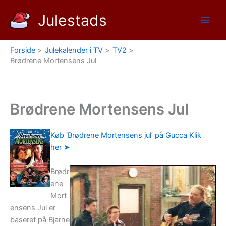
Gå
Julestads
til
indholdet
Forside
Julekalender i TV
TV2
Brødrene Mortensens Jul
Brødrene Mortensens Jul
Køb ‘Brødrene Mortensens jul’ på Gucca Klik
her ➤
Brødr
ene
Mort
ensens Jul er
baseret på Bjarne