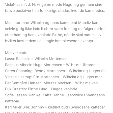
“JuleNissen”. J. N. vil gerne møde Hugo, og gennem sine
breve beskriver han forskellige steder, hvor de kan mødes.
Men storebror Wilhelm og hans kammerat Mouritz kan
selvfølgelig ikke lade lillebror være fred, og de følger derfor
efter ham og hans veninde Birthe, når de skal møde J. N.,
hvilket kaster dem ud i nogle hæsblæsende eventyr.
Medvirkende
Lasse Baunkilde: Wilhelm Mortensen
Rasmus Albeck: Hugo Mortensen – Wilhelms lillebror
Søren Spanning: Benny Mortensen – Wilhelm og Hugos far
Vibeke Hastrup: Elin Mortensen – Wilhelm og Hugos mor
Per Damgård Hansen: Mouritz Madsen – Wilhelms ven
Puk Grasten: Birthe Lund – Hugos veninde
Sofie Lassen-Kahlke: Kaffe Hanne – servitrice i Svendsens
kaffebar
Karl Miller Bille: Johnny – knallert bud i Svendsens kaffebar