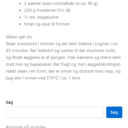
2 pakker røde cocktailbær (a ca. 40 g)
200 g hvedemel (3½ dl)
½ tsk. bagepulver
Smør og rasp til formen
Sådan gør du
Skær sveskerne i strimler og lad dem trække i cognac i ca.
45 minutter. Rør fedtstof og sukker til det skummer hvidt,
og tilsæt æggene et af gangen. Hak bærrene og bland dem
med mel og bagepulver. Rør frugt og mel i æggeblandingen.
Hæld dejen i en form, der er smurt og drysset med rasp, og
bag den i ovnen ved 175°C i ca. 1 time.
Søg
Søg
Abonner på youtube