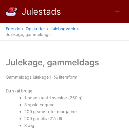
Gå
Julestads
til
indholdet
Forside
Opskrifter
Julebagværk
Julekage, gammeldags
Julekage, gammeldags
Gammeldags julekage i 1½ litersform
Du skal bruge
1 pose stenfri svesker (250 g)
3 spsk. cognac
200 g smør eller margarine
200 g melis (2½ dl)
3 æg