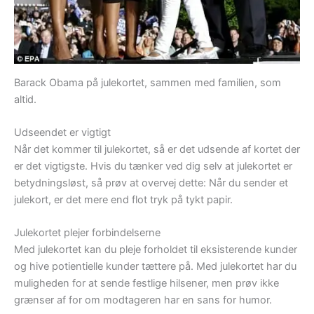
Barack Obama på julekortet, sammen med familien, som
altid.
Udseendet er vigtigt
Når det kommer til julekortet, så er det udsende af kortet der
er det vigtigste. Hvis du tænker ved dig selv at julekortet er
betydningsløst, så prøv at overvej dette: Når du sender et
julekort, er det mere end flot tryk på tykt papir.
Julekortet plejer forbindelserne
Med julekortet kan du pleje forholdet til eksisterende kunder
og hive potientielle kunder tættere på. Med julekortet har du
muligheden for at sende festlige hilsener, men prøv ikke
grænser af for om modtageren har en sans for humor.