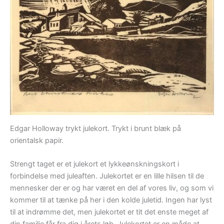
Edgar Holloway trykt julekort. Trykt i brunt blæk på
orientalsk papir.
Strengt taget er et julekort et lykkeønskningskort i
forbindelse med juleaften. Julekortet er en lille hilsen til de
mennesker der er og har været en del af vores liv, og som vi
kommer til at tænke på her i den kolde juletid. Ingen har lyst
til at indrømme det, men julekortet er tit det enste meget af