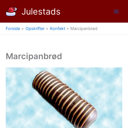
Gå
Julestads
til
indholdet
Forside
Opskrifter
Konfekt
Marcipanbrød
Marcipanbrød