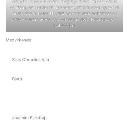
arbejder i kantinen på Det Kongelige Teater og er spontan
og idérig, men ender tit i problemer, når han lader sig kue af
andre. Det er heller ikke altid nemt at være alenefar efter
børnenes mors tidlige og uforståelige død. (Foto: Snorre F.
Ruhe © Dr)
Medvirkende
Silas Cornelius Van
Bjørn
Joachim Fjelstrup