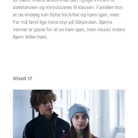
sit værd. Imens ankommer den rigtige Vincent til
balletskolen og introduceres til klassen. Familien tror,
at de endelig kan flytte fra loftet og hjem igen, men
Far må først lige have styr på Slikpinden. Bjørns
venner er glade for at se ham igen, men nissen indeni
Bjørn driller ham.
Afsnit 17