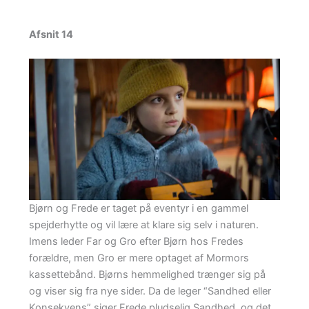
Afsnit 14
Bjørn og Frede er taget på eventyr i en gammel
spejderhytte og vil lære at klare sig selv i naturen.
Imens leder Far og Gro efter Bjørn hos Fredes
forældre, men Gro er mere optaget af Mormors
kassettebånd. Bjørns hemmelighed trænger sig på
og viser sig fra nye sider. Da de leger “Sandhed eller
Konsekvens” siger Frede pludselig Sandhed, og det