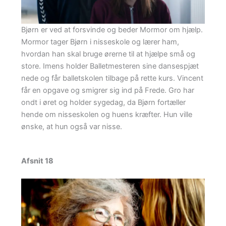
Bjørn er ved at forsvinde og beder Mormor om hjælp.
Mormor tager Bjørn i nisseskole og lærer ham,
hvordan han skal bruge ørerne til at hjælpe små og
store. Imens holder Balletmesteren sine dansespjæt
nede og får balletskolen tilbage på rette kurs. Vincent
får en opgave og smigrer sig ind på Frede. Gro har
ondt i øret og holder sygedag, da Bjørn fortæller
hende om nisseskolen og huens kræfter. Hun ville
ønske, at hun også var nisse.
Afsnit 18