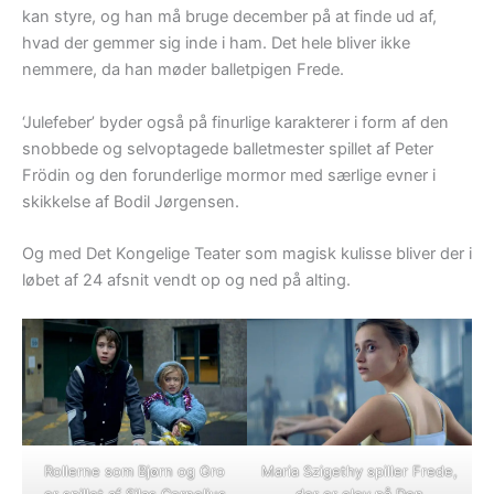
kan styre, og han må bruge december på at finde ud af,
hvad der gemmer sig inde i ham. Det hele bliver ikke
nemmere, da han møder balletpigen Frede.
‘Julefeber’ byder også på finurlige karakterer i form af den
snobbede og selvoptagede balletmester spillet af Peter
Frödin og den forunderlige mormor med særlige evner i
skikkelse af Bodil Jørgensen.
Og med Det Kongelige Teater som magisk kulisse bliver der i
løbet af 24 afsnit vendt op og ned på alting.
Rollerne som Bjørn og Gro
Maria Szigethy spiller Frede,