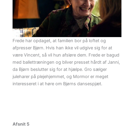
Frede har opdaget, at familien bor på loftet og
afpresser Bjørn. Hvis han ikke vil udgive sig for at
være Vincent, så vil hun afsløre dem. Frede er bagud
med ballettræningen og bliver presset hårdt af Janni,
da Bjørn beslutter sig for at hjælpe. Gro sælger
juleharer på plejehjemmet, og Mormor er meget
interesseret i at høre om Bjørns dansespjæt.
Afsnit 5