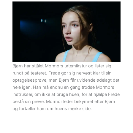
Bjørn har stjålet Mormors urtemikstur og lister sig
rundt på teateret. Frede gør sig nervøst klar til sin
optagelsesprøve, men Bjørn får uvidende ødelagt det
hele igen. Han må endnu en gang trodse Mormors
instrukser, om ikke at bruge huen, for at hjælpe Frede
bestå sin prøve. Mormor leder bekymret efter Bjørn
og fortæller ham om huens mørke side.