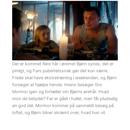
Der er kommet flere hår i ørerne! Bjørn synes, det er
pinligt, og Fars pubertetssnak gør det kun værre.
Frede skal have ekstratræning i weekenden, og Bjørn
forsøger at hjælpe hende. Imens besøger Gro
Mormor igen og fortæller om Bjørns ørehår. Hvad
mon de betyder? Far er gået i hullet, men får pludselig
en god idé. Mormor kommer på uanmeldt besøg på
loftet, og Bjørn bliver skræmt over, hvad hun vil.