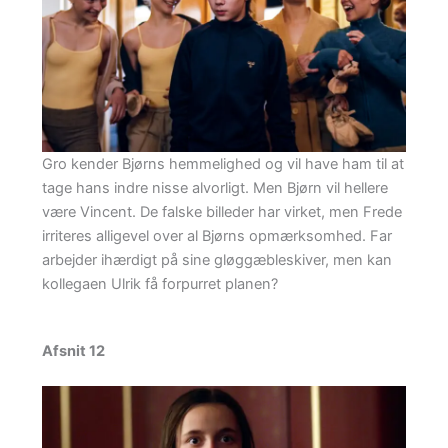
Gro kender Bjørns hemmelighed og vil have ham til at
tage hans indre nisse alvorligt. Men Bjørn vil hellere
være Vincent. De falske billeder har virket, men Frede
irriteres alligevel over al Bjørns opmærksomhed. Far
arbejder ihærdigt på sine gløggæbleskiver, men kan
kollegaen Ulrik få forpurret planen?
Afsnit 12