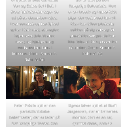
er spillet af Silas Cornelius
der er elev på Den
Van og Selma Sol í Dali. I
Kongelige Balletskole. Hun
årets julekalender tager de
er en kreativ og humørfyldt
ud på en december-rejse,
pige, der ved, hvad hun vil.
hvor venskab og kærlighed
Men hun bliver pludselig
spirer i takt med, at magien
usikker på sig selv og får
tager over, julefeberen
præstationsangst, da hun
raser, og hjælpere og
ikke føler, at hun passer ind
modstandere lurer i
på skolen. (Foto: Snorre F.
kulissen. (Foto: Snorre F.
Ruhe © Dr)
Ruhe © Dr)
Peter Frödin spiller den
Rigmor bliver spillet af Bodil
perfektionistiske
Jørgensen, der er børnenes
balletmester, der er leder på
mormor. Hun er en rar,
Det Kongelige Teater. Han
gammel dame, som de