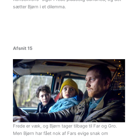
sætter Bjørn i et dilemma.
Afsnit 15
Frede er væk, og Bjørn tager tilbage til Far og Gro.
Men Bjørn har fået nok af Fars evige snak om