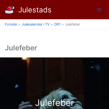
Gå
Julestads
til
indholdet
Forside
Julekalender i TV
DR1
Julefeber
Julefeber
Julefeber