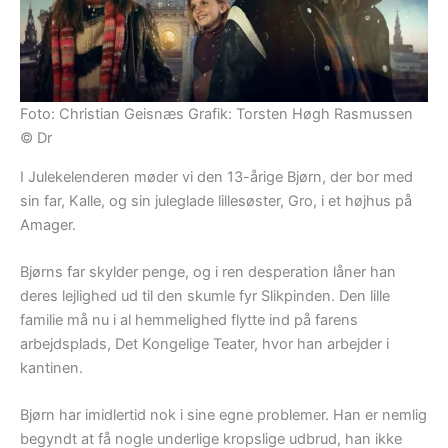
Foto: Christian Geisnæs Grafik: Torsten Høgh Rasmussen
© Dr
I Julekelenderen møder vi den 13-årige Bjørn, der bor med
sin far, Kalle, og sin juleglade lillesøster, Gro, i et højhus på
Amager.
Bjørns far skylder penge, og i ren desperation låner han
deres lejlighed ud til den skumle fyr Slikpinden. Den lille
familie må nu i al hemmelighed flytte ind på farens
arbejdsplads, Det Kongelige Teater, hvor han arbejder i
kantinen.
Bjørn har imidlertid nok i sine egne problemer. Han er nemlig
begyndt at få nogle underlige kropslige udbrud, han ikke