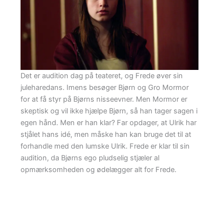
Det er audition dag på teateret, og Frede øver sin
juleharedans. Imens besøger Bjørn og Gro Mormor
for at få styr på Bjørns nisseevner. Men Mormor er
skeptisk og vil ikke hjælpe Bjørn, så han tager sagen i
egen hånd. Men er han klar? Far opdager, at Ulrik har
stjålet hans idé, men måske han kan bruge det til at
forhandle med den lumske Ulrik. Frede er klar til sin
audition, da Bjørns ego pludselig stjæler al
opmærksomheden og ødelægger alt for Frede.