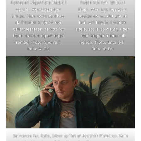
holder et vågent øje med alt
fleste tror har lidt kuk i
og alle. Men december
låget. Men hun besidder
bringer flere overraskelser,
særlige evner, der gør, at
da fortiden lurer og gør
hun kan hjælpe fortabte
balletmesteren nervøs for
sjæle, store som små, uden
både teatrets og sin egen
man lægger mærke til
fremtid. (Foto: Snorre F.
hende. (Foto: Snorre F.
Ruhe © Dr)
Ruhe © Dr)
Børnenes far, Kalle, bliver spillet af Joachim Fjelstrup. Kalle