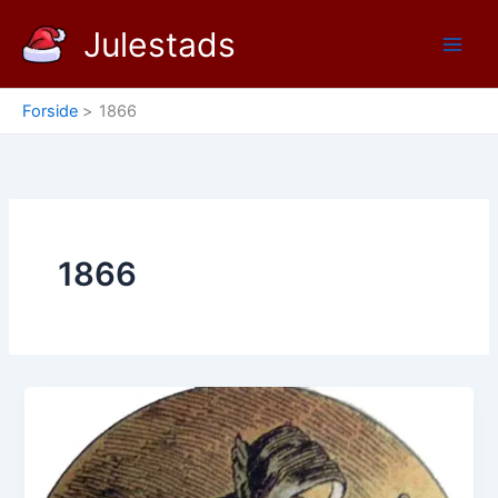
Gå
Julestads
til
indholdet
Forside
1866
1866