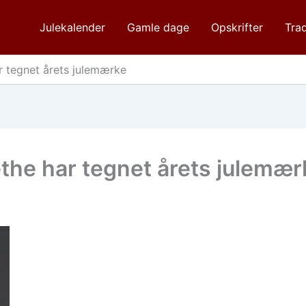
Julekalender
Gamle dage
Opskrifter
Trad
 tegnet årets julemærke
he har tegnet årets julemær