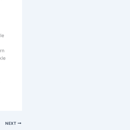
le
rn
kle
!
NEXT