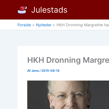
Gå
Julestads
til
indholdet
Forside
Nyheder
HKH Dronning Margrethe har
HKH Dronning Margret
Af
Jens
/
2015-09-14