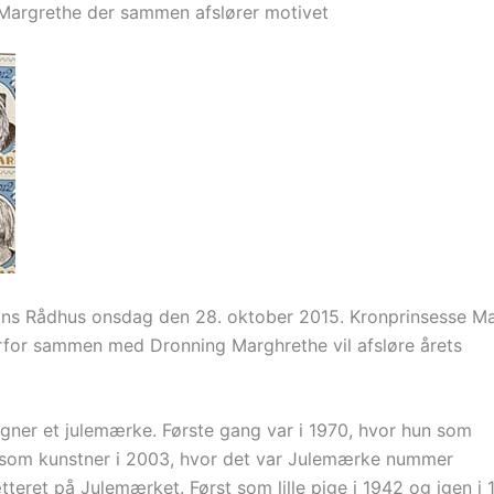
 Margrethe der sammen afslører motivet
avns Rådhus onsdag den 28. oktober 2015. Kronprinsesse M
rfor sammen med Dronning Marghrethe vil afsløre årets
gner et julemærke. Første gang var i 1970, hvor hun som
 som kunstner i 2003, hvor det var Julemærke nummer
teret på Julemærket. Først som lille pige i 1942 og igen i 