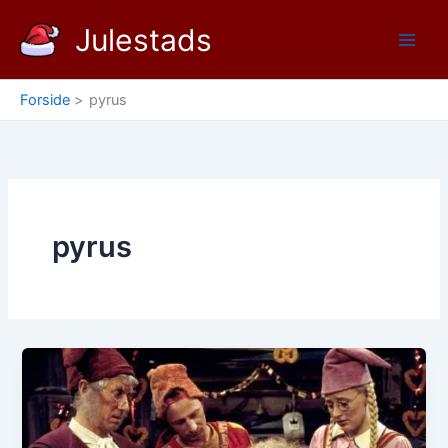
Gå
Julestads
til
indholdet
Forside
pyrus
pyrus